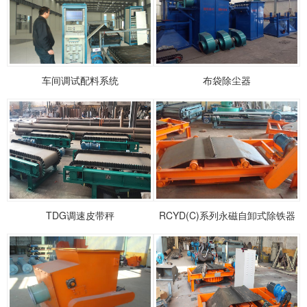
车间调试配料系统
布袋除尘器
1
2
3
TDG调速皮带秤
RCYD(C)系列永磁自卸式除铁器