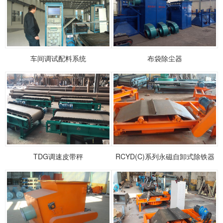
车间调试配料系统
布袋除尘器
1
2
3
TDG调速皮带秤
RCYD(C)系列永磁自卸式除铁器