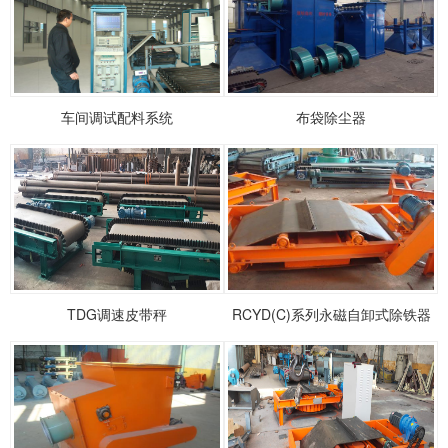
车间调试配料系统
布袋除尘器
1
2
3
TDG调速皮带秤
RCYD(C)系列永磁自卸式除铁器