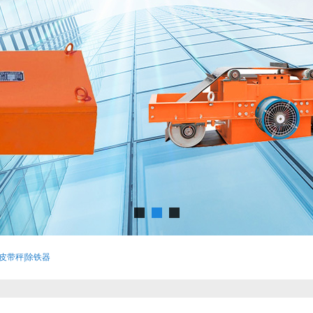
子皮带秤|除铁器