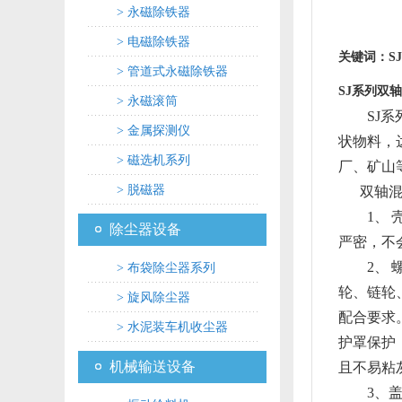
> 永磁除铁器
> 电磁除铁器
关键词：S
> 管道式永磁除铁器
SJ系列双
> 永磁滚筒
SJ系列
> 金属探测仪
状物料，
> 磁选机系列
厂、矿山
> 脱磁器
双轴混料
1、 壳
除尘器设备
严密，不
2、 螺
> 布袋除尘器系列
轮、链轮
> 旋风除尘器
配合要求。
> 水泥装车机收尘器
护罩保护
机械输送设备
且不易粘
3、盖板