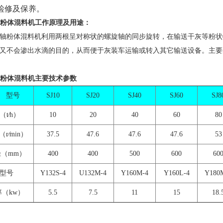
检修及保养。
轴粉体混料机工作原理及用途：
双轴粉体混料机利用两根呈对称状的螺旋轴的同步旋转，在输送干灰等粉
又不会渗出水滴的目的，从而便于灰装车运输或转入其它输送设备。主要
轴粉体混料机
主要技术参数
型号
SJ10
SJ20
SJ40
SJ60
SJ8
t∕h）
10
20
40
60
80
r∕min）
37.5
47.6
47.6
47.6
53
（mm）
400
400
500
600
60
型号
Y132S-4
U132M-4
Y160M-4
Y160L-4
Y180
（kw）
5.5
7.5
11
15
18.