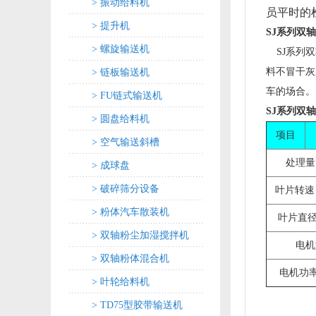
> 振动给料机
员平时的
> 提升机
SJ系列双
> 螺旋输送机
SJ系列
料不冒干灰
> 链板输送机
车的场合。
> FU链式输送机
SJ系列双
> 圆盘给料机
项目
> 空气输送斜槽
处理量（
> 成球盘
> 破碎筛分设备
叶片转速（
> 粉体汽车散装机
叶片直径
> 双轴粉尘加湿搅拌机
电机
> 双轴粉体混合机
电机功率
> 叶轮给料机
> TD75型胶带输送机