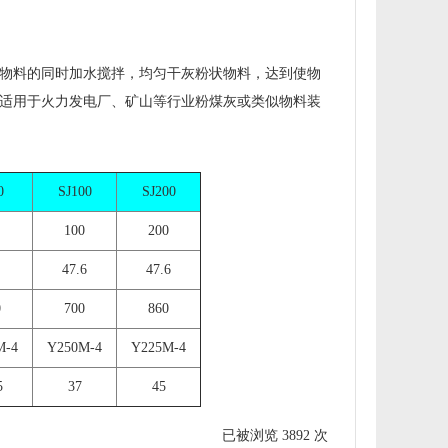
状物料的同时加水搅拌，均匀干灰粉状物料，达到使物
适用于火力发电厂、矿山等行业粉煤灰或类似物料装
0
SJ100
SJ200
100
200
47.6
47.6
0
700
860
M-4
Y250M-4
Y225M-4
5
37
45
已被浏览 3892 次