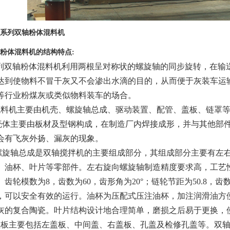
J系列双轴粉体混料机
轴粉体混料机的结构特点:
双轴粉体混料机利用两根呈对称状的螺旋轴的同步旋转，在输
达到使物料不冒干灰又不会渗出水滴的目的，从而便于灰装车运
等行业粉煤灰或类似物料装车的场合。
机主要由机壳、螺旋轴总成、驱动装置、配管、盖板、链罩等
体主要由板材及型钢构成，在制造厂内焊接成形，并与其他部件
会有飞灰外扬、漏灰的现象。
旋轴总成是双轴搅拌机的主要组成部分，其组成部分主要有左右
、油杯、叶片等零部件。左右旋向螺旋轴制造精度要求高，工艺
齿轮模数为8，齿数为60，齿形角为20°；链轮节距为50.8，齿数为
，可以安全有效的运行。油杯为压配式压注油杯，加注润滑油方
灰的复合陶瓷。叶片结构设计地合理简单，磨损之后易于更换，
主要包括左盖板、中间盖、右盖板、孔盖及检修孔盖等。双轴