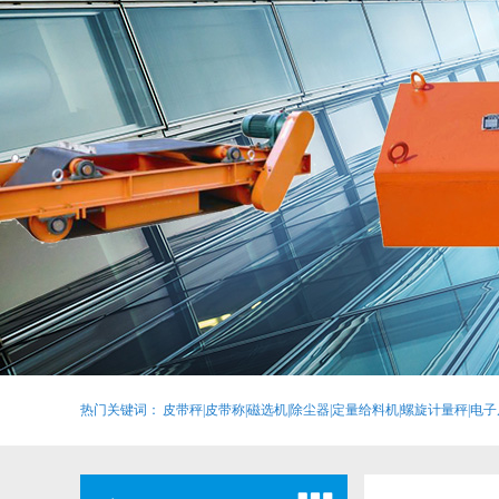
热门关键词：
皮带秤|皮带称|磁选机|除尘器|定量给料机|螺旋计量秤|电