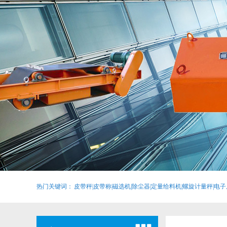
热门关键词：
皮带秤|皮带称|磁选机|除尘器|定量给料机|螺旋计量秤|电