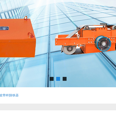
子皮带秤|除铁器