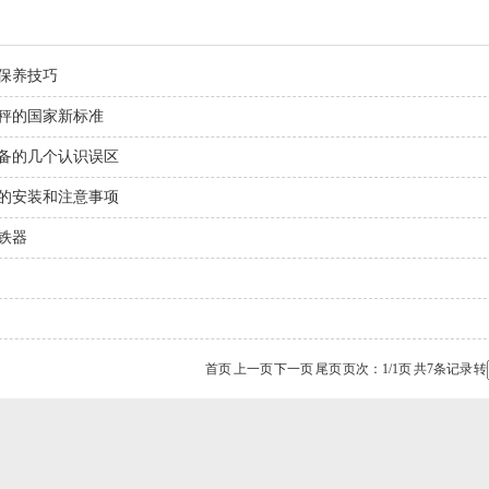
保养技巧
秤的国家新标准
备的几个认识误区
的安装和注意事项
铁器
首页 上一页 下一页 尾页 页次：1/1页 共7条记录 转
1
2
3