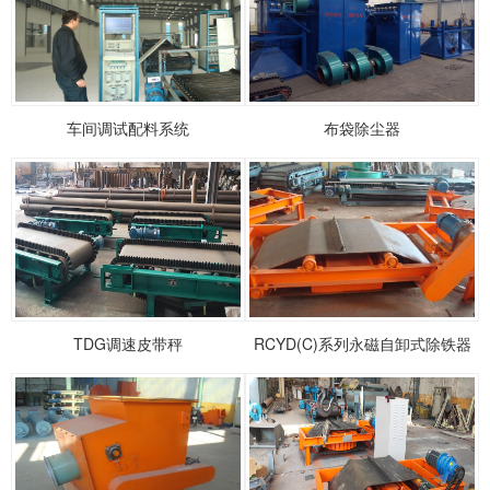
车间调试配料系统
布袋除尘器
1
2
3
TDG调速皮带秤
RCYD(C)系列永磁自卸式除铁器