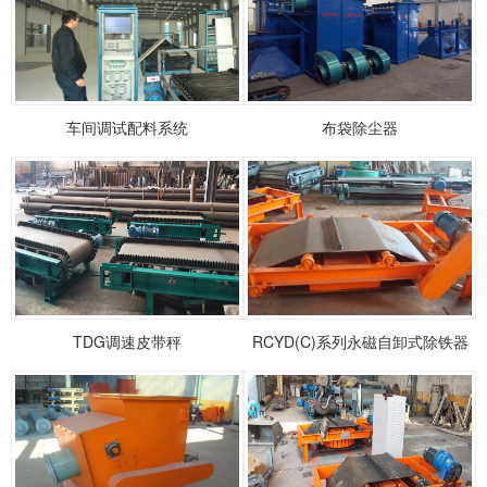
车间调试配料系统
布袋除尘器
1
2
3
TDG调速皮带秤
RCYD(C)系列永磁自卸式除铁器